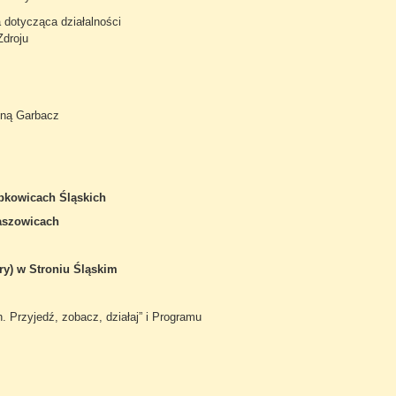
a dotycząca działalności
Zdroju
eną Garbacz
ąbkowicach Śląskich
Paszowicach
ury) w Stroniu Śląskim
 Przyjedź, zobacz, działaj” i Programu