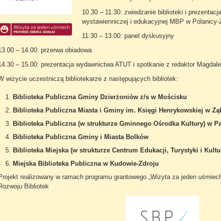
10.30 – 11.30: zwiedzanie biblioteki i prezentacj
wystawienniczej i edukacyjnej MBP w Polanicy-
11.30 – 13.00: panel dyskusyjny
13.00 – 14.00: przerwa obiadowa
14.30 – 15.00: prezentacja wydawnictwa ATUT i spotkanie z redaktor Magdal
W wizycie uczestniczą bibliotekarze z następujących bibliotek:
Biblioteka Publiczna Gminy Dzierżoniów z/s w Mościsku
Biblioteka Publiczna Miasta i Gminy im. Księgi Henrykowskiej w Z
Biblioteka Publiczna (w strukturze Gminnego Ośrodka Kultury) w 
Biblioteka Publiczna Gminy i Miasta Bolków
Biblioteka Miejska (w strukturze Centrum Edukacji, Turystyki i Kult
Miejska Biblioteka Publiczna w Kudowie-Zdroju
Projekt realizowany w ramach programu grantowego „Wizyta za jeden uśmiech.
Rozwoju Bibliotek