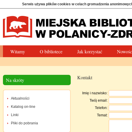
Serwis używa plików cookies w celach gromadzenia anonimowych
Witamy
O bibliotece
Jak korzystać
Nowośc
Kontakt
Na skróty
Imię i nazwisko:
Aktualności
Twój email:
Katalog on-line
Telefon:
Linki
Temat:
Pliki do pobrania