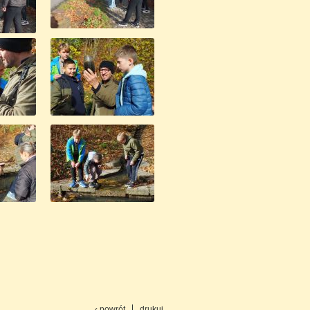
‹ powrót
drukuj