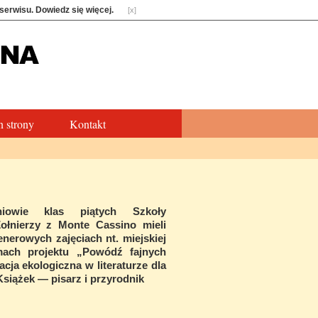
 serwisu.
Dowiedz się więcej
.
[x]
 strony
Kontakt
niowie klas piątych Szkoły
ołnierzy z Monte Cassino mieli
enerowych zajęciach nt. miejskiej
mach projektu „Powódź fajnych
acja ekologiczna w literaturze dla
Książek — pisarz i przyrodnik