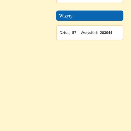
Wizyty
Dzisiaj:
57
Wszystkich:
283044