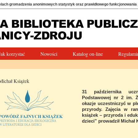
elach gromadzenia anonimowych statystyk oraz prawidłowego funkcjonowania
Jak korzystać
Nowości
Katalog on-line
Regulamin
Michał Książek
31 października ucz
Podstawowej nr 2 im. Ż
okazje uczestniczyć w pl
przyrody. Zajęcia w ra
książek – przyroda i eduk
dzieci” prowadził Michał 