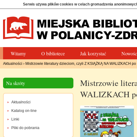
Serwis używa plików cookies w celach gromadzenia anonimowych
Witamy
O bibliotece
Jak korzystać
Nowośc
Aktualności
›
Mistrzowie literatury dzieciom, czyli Z KSIĄŻKĄ NA WALIZKACH po 
Mistrzowie lite
Na skróty
WALIZKACH po r
Aktualności
Katalog on-line
Linki
Pliki do pobrania