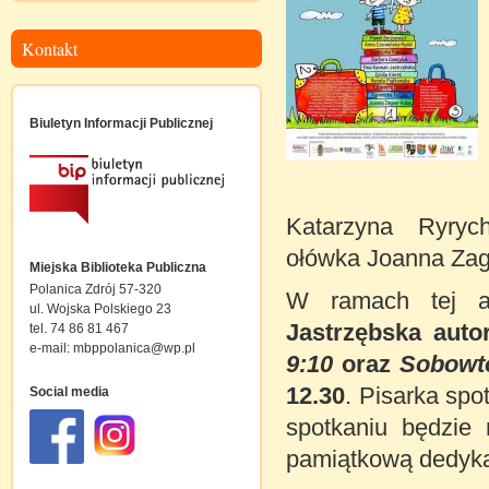
Kontakt
Biuletyn Informacji Publicznej
Katarzyna Ryryc
ołówka Joanna Zag
Miejska Biblioteka Publiczna
Polanica Zdrój 57-320
W ramach tej ak
ul. Wojska Polskiego 23
Jastrzębska auto
tel. 74 86 81 467
e-mail:
mbppolanica@wp.pl
9:10
oraz
Sobowt
12.30
. Pisarka spo
Social media
spotkaniu będzie
pamiątkową dedykac