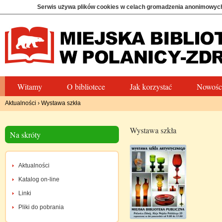
Serwis używa plików cookies w celach gromadzenia anonimowych
Witamy
O bibliotece
Jak korzystać
Nowośc
Aktualności
›
Wystawa szkła
Wystawa szkła
Na skróty
Aktualności
Katalog on-line
Linki
Pliki do pobrania