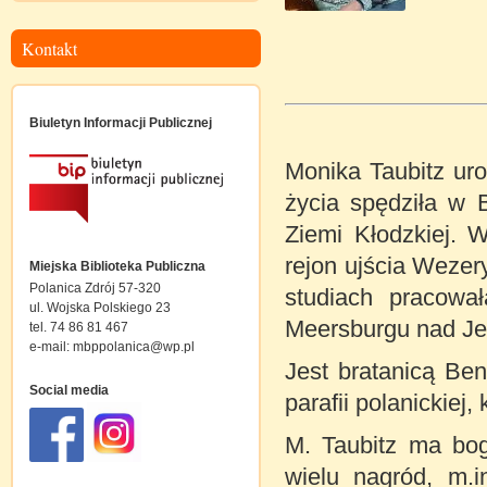
Kontakt
Biuletyn Informacji Publicznej
Monika Taubitz uro
życia spędziła w 
Ziemi Kłodzkiej. 
rejon ujścia Wezer
Miejska Biblioteka Publiczna
Polanica Zdrój 57-320
studiach pracowa
ul. Wojska Polskiego 23
Meersburgu nad Je
tel. 74 86 81 467
e-mail:
mbppolanica@wp.pl
Jest bratanicą Be
Social media
parafii polanickiej
M. Taubitz ma boga
wielu nagród, m.i