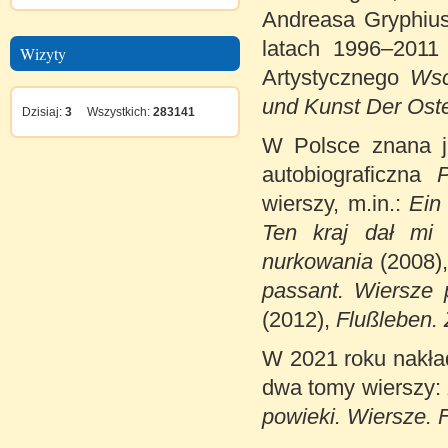
Andreasa Gryphius
latach 1996–2011 
Wizyty
Artystycznego
Ws
und Kunst Der Ost
Dzisiaj:
3
Wszystkich:
283141
W Polsce znana je
autobiograficzna
wierszy, m.in.:
Ein
Ten kraj dał mi
nurkowania
(2008)
passant. Wiersze
(2012),
Flußleben. 
W 2021 roku nakła
dwa tomy wierszy:
powieki. Wiersze. 