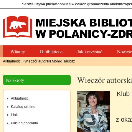
Serwis używa plików cookies w celach gromadzenia anonimowych
Witamy
O bibliotece
Jak korzystać
Nowośc
Aktualności
›
Wieczór autorski Moniki Taubitz
Wieczór autorsk
Na skróty
Klub 
Aktualności
Katalog on-line
Linki
z oka
Pliki do pobrania